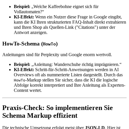
Beispiel:
„Welche Kaffeebohne eignet sich für
Vollautomaten?“
KI-Effekt:
Wenn ein Nutzer diese Frage in Google eingibt,
kann die KI Ihren strukturierten FAQ-Inhalt direkt extrahieren
und Ihren Shop als Quellen-Link ("Citations") unter der
Antwort anzeigen.
HowTo-Schema (
)
HowTo
Anleitungen sind für Perplexity und Google enorm wertvoll.
Beispiel:
„Anleitung: Wanderschuhe richtig imprägnieren.“
KI-Effekt:
Schritt-für-Schritt-Anweisungen werden in AI
Overviews oft als nummerierte Listen dargestellt. Durch das
-Markup stellen Sie sicher, dass die KI die logische
HowTo
Abfolge korrekt interpretiert und Ihre Anleitung als Experten-
Content wertet.
Praxis-Check: So implementieren Sie
Schema Markup effizient
Die technische Umsetzung erfolgt meist über
JSON-LD
. Hier ist